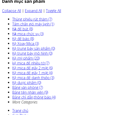
Danh mục sản phẩm
Collapse All
|
Expand All
|
Toggle All
Thùng phiếu rút thăm (7)
Tấm chắn gió máy lạnh (1)
Kệ để bút (8)
Kệ mica chức vụ (3)
Kệ để báo (8)
Kệ Xoay Mica (3)
Kệ trưng bày sản phẩm (0)
Kệ trưng bày mô hình (0)
Kệ mỹ phẩm (20)
kệ mica để nhiều tờ (7)
Kệ mica để giấy 2 mặt (6)
Kệ mica để giấy 1 mặt (4)
Kệ mica để danh thiếp (3)
Kệ dược phẩm (0)
Bảng văn phòng (7)
Bảng tên nhân viên (9)
Bảng chỉ dẫn,thông báo (4)
More Categories
Trang chủ