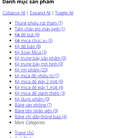
Danh mục sản phẩm
Collapse All
|
Expand All
|
Toggle All
Thùng phiếu rút thăm (7)
Tấm chắn gió máy lạnh (1)
Kệ để bút (8)
Kệ mica chức vụ (3)
Kệ để báo (8)
Kệ Xoay Mica (3)
Kệ trưng bày sản phẩm (0)
Kệ trưng bày mô hình (0)
Kệ mỹ phẩm (20)
kệ mica để nhiều tờ (7)
Kệ mica để giấy 2 mặt (6)
Kệ mica để giấy 1 mặt (4)
Kệ mica để danh thiếp (3)
Kệ dược phẩm (0)
Bảng văn phòng (7)
Bảng tên nhân viên (9)
Bảng chỉ dẫn,thông báo (4)
More Categories
Trang chủ