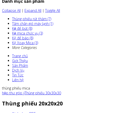
Danh mục sản phẩm
Collapse All
|
Expand All
|
Toggle All
Thùng phiếu rút thăm (7)
Tấm chắn gió máy lạnh (1)
Kệ để bút (8)
Kệ mica chức vụ (3)
Kệ để báo (8)
Kệ Xoay Mica (3)
More Categories
Trang chủ
Giới Thiệu
Sản Phẩm
Dịch Vụ
Tin Tức
Liên hệ
thùng phiếu mica
hộp thư góp ý
Thùng phiếu 30x30x30
Thùng phiếu 20x20x20