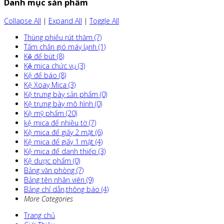
Danh mục sản phẩm
Collapse All
|
Expand All
|
Toggle All
Thùng phiếu rút thăm (7)
Tấm chắn gió máy lạnh (1)
Kệ để bút (8)
Kệ mica chức vụ (3)
Kệ để báo (8)
Kệ Xoay Mica (3)
Kệ trưng bày sản phẩm (0)
Kệ trưng bày mô hình (0)
Kệ mỹ phẩm (20)
kệ mica để nhiều tờ (7)
Kệ mica để giấy 2 mặt (6)
Kệ mica để giấy 1 mặt (4)
Kệ mica để danh thiếp (3)
Kệ dược phẩm (0)
Bảng văn phòng (7)
Bảng tên nhân viên (9)
Bảng chỉ dẫn,thông báo (4)
More Categories
Trang chủ