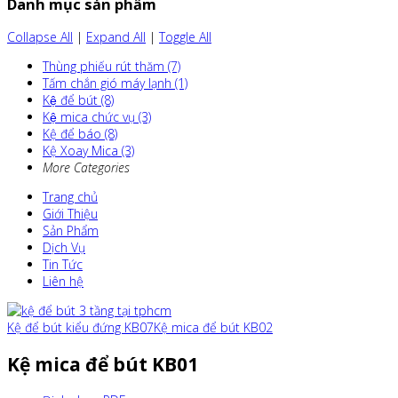
Danh mục sản phẩm
Collapse All
|
Expand All
|
Toggle All
Thùng phiếu rút thăm (7)
Tấm chắn gió máy lạnh (1)
Kệ để bút (8)
Kệ mica chức vụ (3)
Kệ để báo (8)
Kệ Xoay Mica (3)
More Categories
Trang chủ
Giới Thiệu
Sản Phẩm
Dịch Vụ
Tin Tức
Liên hệ
Kệ để bút kiểu đứng KB07
Kệ mica để bút KB02
Kệ mica để bút KB01