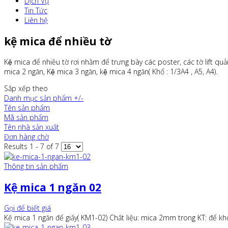
Dịch Vụ
Tin Tức
Liên hệ
kệ mica để nhiều tờ
Kệ mica để nhiều tờ rơi nhằm để trưng bày các poster, các tờ lift quản
mica 2 ngăn, Kệ mica 3 ngăn, kệ mica 4 ngăn( Khổ : 1/3A4 , A5, A4).
Sắp xếp theo
Danh mục sản phẩm +/-
Tên sản phẩm
Mã sản phẩm
Tên nhà sản xuất
Đơn hàng chờ
Results 1 - 7 of 7
Thông tin sản phẩm
Kệ mica 1 ngăn 02
Gọi để biết giá
Kệ mica 1 ngăn để giấy( KM1-02) Chất liệu: mica 2mm trong KT: để 