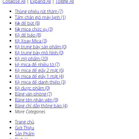
Collapse All
|
Expand All
|
Toggle All
Thùng phiếu rút thăm (7)
Tấm chắn gió máy lạnh (1)
Kệ để bút (8)
Kệ mica chức vụ (3)
Kệ để báo (8)
Kệ Xoay Mica (3)
Kệ trưng bày sản phẩm (0)
Kệ trưng bày mô hình (0)
Kệ mỹ phẩm (20)
kệ mica để nhiều tờ (7)
Kệ mica để giấy 2 mặt (6)
Kệ mica để giấy 1 mặt (4)
Kệ mica để danh thiếp (3)
Kệ dược phẩm (0)
Bảng văn phòng (7)
Bảng tên nhân viên (9)
Bảng chỉ dẫn,thông báo (4)
More Categories
Trang chủ
Giới Thiệu
Sản Phẩm