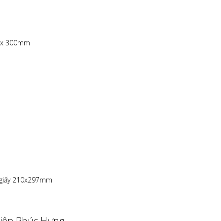
97 x 300mm
ổ giấy 210x297mm
iệp Phúc Hưng