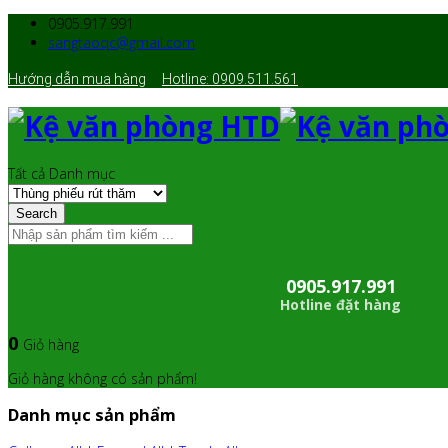
0905.917.991
sangtaoqc@gmail.com
Hướng dẫn mua hàng
Hotline: 0909.511.561
Tất cả Danh mục
Search
0905.917.991
Hotline đặt hàng
0
Giỏ hàng
Giỏ hàng không có sản phẩm!
Danh mục sản phẩm