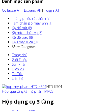
Danh mục sản phẩm
Collapse All
|
Expand All
|
Toggle All
Thùng phiếu rút thăm (7)
Tấm chắn gió máy lạnh (1)
Kệ để bút (8)
Kệ mica chức vụ (3)
Kệ để báo (8)
Kệ Xoay Mica (3)
More Categories
Trang chủ
Giới Thiệu
Sản Phẩm
Dịch Vụ
Tin Tức
Liên hệ
HTD-KS04
Hộp quà tặng
Kệ mỹ phẩm MP05
Hộp dụng cụ 3 tầng