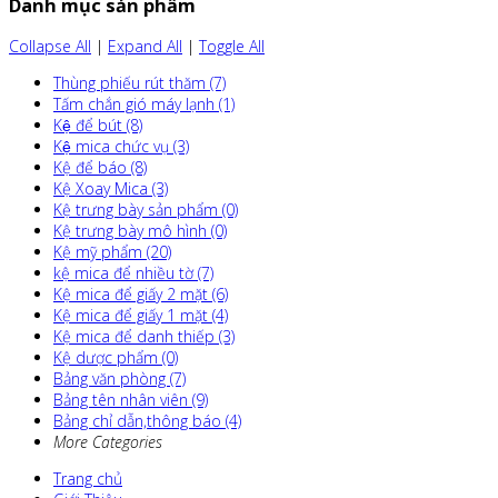
Danh mục sản phẩm
Collapse All
|
Expand All
|
Toggle All
Thùng phiếu rút thăm (7)
Tấm chắn gió máy lạnh (1)
Kệ để bút (8)
Kệ mica chức vụ (3)
Kệ để báo (8)
Kệ Xoay Mica (3)
Kệ trưng bày sản phẩm (0)
Kệ trưng bày mô hình (0)
Kệ mỹ phẩm (20)
kệ mica để nhiều tờ (7)
Kệ mica để giấy 2 mặt (6)
Kệ mica để giấy 1 mặt (4)
Kệ mica để danh thiếp (3)
Kệ dược phẩm (0)
Bảng văn phòng (7)
Bảng tên nhân viên (9)
Bảng chỉ dẫn,thông báo (4)
More Categories
Trang chủ