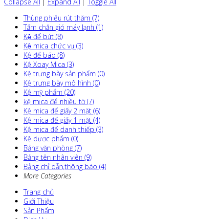
Collapse All
|
Expand All
|
Toggle All
Thùng phiếu rút thăm (7)
Tấm chắn gió máy lạnh (1)
Kệ để bút (8)
Kệ mica chức vụ (3)
Kệ để báo (8)
Kệ Xoay Mica (3)
Kệ trưng bày sản phẩm (0)
Kệ trưng bày mô hình (0)
Kệ mỹ phẩm (20)
kệ mica để nhiều tờ (7)
Kệ mica để giấy 2 mặt (6)
Kệ mica để giấy 1 mặt (4)
Kệ mica để danh thiếp (3)
Kệ dược phẩm (0)
Bảng văn phòng (7)
Bảng tên nhân viên (9)
Bảng chỉ dẫn,thông báo (4)
More Categories
Trang chủ
Giới Thiệu
Sản Phẩm