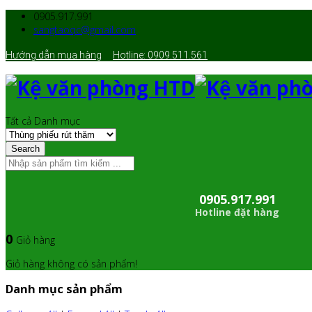
0905.917.991
sangtaoqc@gmail.com
Hướng dẫn mua hàng
Hotline: 0909.511.561
Tất cả Danh mục
Search
0905.917.991
Hotline đặt hàng
0
Giỏ hàng
Giỏ hàng không có sản phẩm!
Danh mục sản phẩm