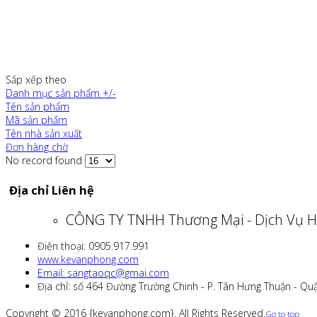
Sắp xếp theo
Danh mục sản phẩm +/-
Tên sản phẩm
Mã sản phẩm
Tên nhà sản xuất
Đơn hàng chờ
No record found
Địa chỉ Liên hệ
CÔNG TY TNHH Thương Mại - Dịch Vụ H
Điện thoại: 0905.917.991
www.kevanphong.com
Email: sangtaoqc@gmai.com
Địa chỉ: số 464 Đường Trường Chinh - P. Tân Hưng Thuận - Qu
Copyright © 2016 {kevanphong.com}. All Rights Reserved.
Go to top