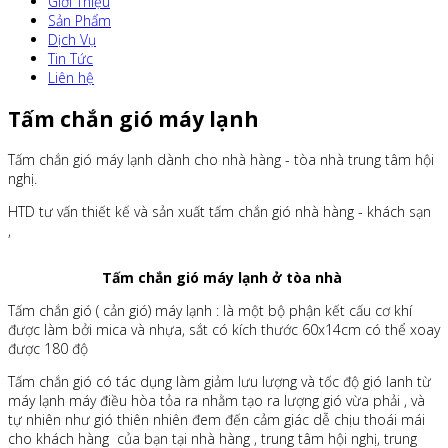
Giới Thiệu
Sản Phẩm
Dịch Vụ
Tin Tức
Liên hệ
Tấm chắn gió máy lạnh
Tấm chắn gió máy lạnh dành cho nhà hàng - tòa nhà trung tâm hội
nghị.
HTD tư vấn thiết kế và sản xuất tấm chắn gió nhà hàng - khách sạn
,
Tấm chắn gió máy lạnh ở tòa nhà
Tấm chắn gió ( cản gió) máy lạnh : là một bộ phận kết cấu cơ khí
được làm bởi mica và nhựa, sắt có kích thước 60x14cm có thể xoay
được 180 độ
Tấm chắn gió có tác dụng làm giảm lưu lượng và tốc độ gió lanh từ
máy lạnh máy điều hòa tỏa ra nhằm tạo ra lượng gió vừa phải , và
tự nhiên như gió thiên nhiên đem đến cảm giác dễ chịu thoái mái
cho khách hàng của bạn tại nhà hàng , trung tâm hội nghị, trung