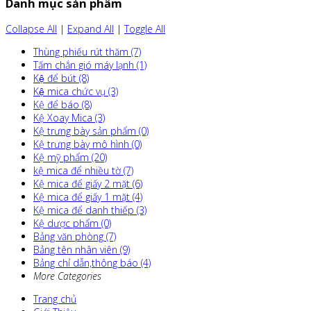
Danh mục sản phẩm
Collapse All
|
Expand All
|
Toggle All
Thùng phiếu rút thăm (7)
Tấm chắn gió máy lạnh (1)
Kệ để bút (8)
Kệ mica chức vụ (3)
Kệ để báo (8)
Kệ Xoay Mica (3)
Kệ trưng bày sản phẩm (0)
Kệ trưng bày mô hình (0)
Kệ mỹ phẩm (20)
kệ mica để nhiều tờ (7)
Kệ mica để giấy 2 mặt (6)
Kệ mica để giấy 1 mặt (4)
Kệ mica để danh thiếp (3)
Kệ dược phẩm (0)
Bảng văn phòng (7)
Bảng tên nhân viên (9)
Bảng chỉ dẫn,thông báo (4)
More Categories
Trang chủ