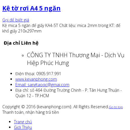
Kệ tờ rơi A4 5 ngăn
Gọi để biết giá
Kệ mica 5 ngăn để giấy KA4-5T Chất liệu: mica 2mm trong KT: để
khổ giấy 210x297mm
Địa chỉ Liên hệ
CÔNG TY TNHH Thương Mại - Dịch Vụ
Hiệp Phúc Hưng
Điện thoại: 0905.917.991
www.kevanphong.com
Email: sangtaoqc@gmai.com
Địa chỉ: số 464 Đường Trường Chinh - P. Tân Hưng Thuận -
Quận 12 - TP.HCM
Copyright © 2016 {kevanphong.com}. All Rights Reserved.
Go to top
Thanh toán, nhận hàng trả tiền
Trang chủ
Giới Thiệu