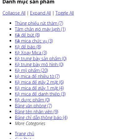
Danh mục sản phẩm
Collapse All
|
Expand All
|
Toggle All
Thùng phiếu rút thăm (7)
Tấm chắn gió máy lạnh (1)
Kệ để bút (8)
Kệ mica chức vụ (3)
Kệ để báo (8)
Kệ Xoay Mica (3)
Kệ trưng bày sản phẩm (0)
Kệ trưng bày mô hình (0)
Kệ mỹ phẩm (20)
kệ mica để nhiều tờ (7)
Kệ mica để giấy 2 mặt (6)
Kệ mica để giấy 1 mặt (4)
Kệ mica để danh thiếp (3)
Kệ dược phẩm (0)
Bảng văn phòng (7)
Bảng tên nhân viên (9)
Bảng chỉ dẫn,thông báo (4)
More Categories
Trang chủ