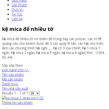
Giới Thiệu
Sản Phẩm
Dịch Vụ
Tin Tức
Liên hệ
kệ mica để nhiều tờ
Kệ mica để nhiều tờ rơi nhằm để trưng bày các poster, các tờ lift
quảng cáo cho khách được để ở các quầy lễ tân, các hội chợ triển
lãm các chương trình hội nghị ...., Kệ có 3 loại chính: Kệ 1 mica 1
ngăn, Kệ mica 2 ngăn, Kệ mica 3 ngăn, kệ mica 4 ngăn( Khổ : 1/3A4 ,
A5, A4).
Sắp xếp theo
Đơn hàng chờ +/-
Tên sản phẩm
Mã sản phẩm
Danh mục
Tên nhà sản xuất
Results 1 - 7 of 7
Thông tin sản phẩm