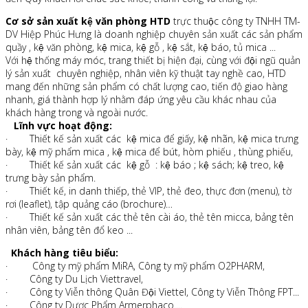
Cơ sở sản xuất kệ văn phòng HTD
trực thuộc công ty TNHH TM-
DV Hiệp Phúc Hưng là doanh nghiệp chuyên sản xuất các sản phẩm
quầy , kệ văn phòng, kệ mica, kệ gỗ , kệ sắt, kệ báo, tủ mica ...
Với hệ thống máy móc, trang thiết bị hiện đại, cùng với đội ngũ quản
lý sản xuất chuyên nghiệp, nhân viên kỹ thuật tay nghề cao, HTD
mang đến những sản phẩm có chất lượng cao, tiến độ giao hàng
nhanh, giá thành hợp lý nhằm đáp ứng yêu cầu khác nhau của
khách hàng trong và ngoài nước.
Lĩnh vực hoạt động:
· Thiết kế sản xuất các kệ mica để giấy, kệ nhãn, kệ mica trưng
bày, kệ mỹ phẩm mica , kệ mica để bút, hòm phiếu , thùng phiếu,
· Thiết kế sản xuất các kệ gỗ : kệ báo ; kệ sách; kệ treo, kệ
trưng bày sản phẩm.
· Thiết kế, in danh thiếp, thẻ VIP, thẻ đeo, thực đơn (menu), tờ
rơi (leaflet), tập quảng cáo (brochure)…
· Thiết kế sản xuất các thẻ tên cài áo, thẻ tên micca, bảng tên
nhân viên, bảng tên đổ keo ...
Khách hàng tiêu biểu:
· Công ty mỹ phẩm MiRA, Công ty mỹ phẩm O2PHARM,
· Công ty Du Lịch Viettravel,
· Công ty Viễn thông Quân Đội Viettel, Công ty Viễn Thông FPT...
· Công ty Dược Phẩm Armerphaco....