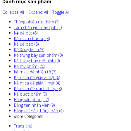
Danh mục sản phẩm
Collapse All
|
Expand All
|
Toggle All
Thùng phiếu rút thăm (7)
Tấm chắn gió máy lạnh (1)
Kệ để bút (8)
Kệ mica chức vụ (3)
Kệ để báo (8)
Kệ Xoay Mica (3)
Kệ trưng bày sản phẩm (0)
Kệ trưng bày mô hình (0)
Kệ mỹ phẩm (20)
kệ mica để nhiều tờ (7)
Kệ mica để giấy 2 mặt (6)
Kệ mica để giấy 1 mặt (4)
Kệ mica để danh thiếp (3)
Kệ dược phẩm (0)
Bảng văn phòng (7)
Bảng tên nhân viên (9)
Bảng chỉ dẫn,thông báo (4)
More Categories
Trang chủ