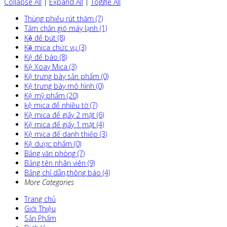
Collapse All
|
Expand All
|
Toggle All
Thùng phiếu rút thăm (7)
Tấm chắn gió máy lạnh (1)
Kệ để bút (8)
Kệ mica chức vụ (3)
Kệ để báo (8)
Kệ Xoay Mica (3)
Kệ trưng bày sản phẩm (0)
Kệ trưng bày mô hình (0)
Kệ mỹ phẩm (20)
kệ mica để nhiều tờ (7)
Kệ mica để giấy 2 mặt (6)
Kệ mica để giấy 1 mặt (4)
Kệ mica để danh thiếp (3)
Kệ dược phẩm (0)
Bảng văn phòng (7)
Bảng tên nhân viên (9)
Bảng chỉ dẫn,thông báo (4)
More Categories
Trang chủ
Giới Thiệu
Sản Phẩm