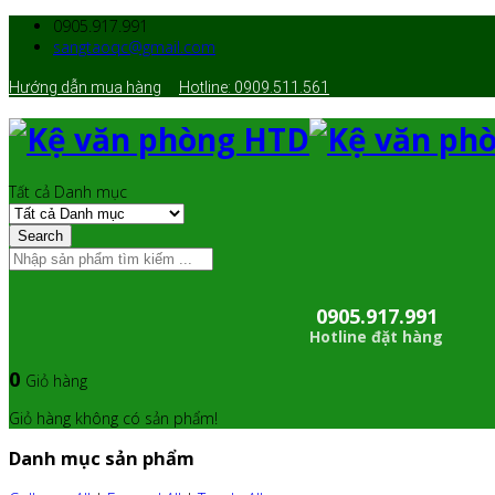
0905.917.991
sangtaoqc@gmail.com
Hướng dẫn mua hàng
Hotline: 0909.511.561
Tất cả Danh mục
Search
0905.917.991
Hotline đặt hàng
0
Giỏ hàng
Giỏ hàng không có sản phẩm!
Danh mục sản phẩm