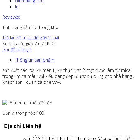
Định dạng PDF
In
Review(s)
|
Tình trạng sẵn có
: Trong kho
Trở lại: Kệ mica để giấy 2 mặt
Kệ mica để giấy 2 mặt KT01
Gọi để biết giá
Thông tin sản phẩm
sản xuất các loại kệ menu ; kệ thực đơn 2 mặt được làm từ mica
trong , mica màu, với kiểu dáng đẹp, được sử dụng cho nhà hàng ,
khách sạn , quán cà phê vvvv,
Đơn vị trong hộp:100
Địa chỉ Liên hệ
CÔNG TY TNHH Thương Mại - Dịch Vụ