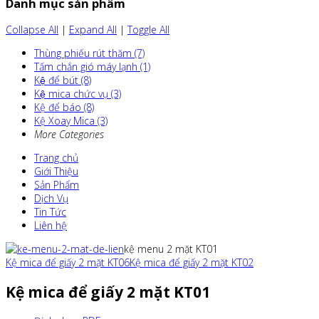
Danh mục sản phẩm
Collapse All
|
Expand All
|
Toggle All
Thùng phiếu rút thăm (7)
Tấm chắn gió máy lạnh (1)
Kệ để bút (8)
Kệ mica chức vụ (3)
Kệ để báo (8)
Kệ Xoay Mica (3)
More Categories
Trang chủ
Giới Thiệu
Sản Phẩm
Dịch Vụ
Tin Tức
Liên hệ
kệ menu 2 mặt KT01
Kệ mica để giấy 2 mặt KT06
Kệ mica để giấy 2 mặt KT02
Kệ mica để giấy 2 mặt KT01