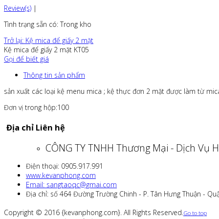
Review(s)
|
Tình trạng sẵn có
: Trong kho
Trở lại: Kệ mica để giấy 2 mặt
Kệ mica để giấy 2 mặt KT05
Gọi để biết giá
Thông tin sản phẩm
sản xuất các loại kệ menu mica ; kệ thực đơn 2 mặt được làm từ mic
Đơn vị trong hộp:100
Địa chỉ Liên hệ
CÔNG TY TNHH Thương Mại - Dịch Vụ H
Điện thoại: 0905.917.991
www.kevanphong.com
Email: sangtaoqc@gmai.com
Địa chỉ: số 464 Đường Trường Chinh - P. Tân Hưng Thuận - Qu
Copyright © 2016 {kevanphong.com}. All Rights Reserved.
Go to top