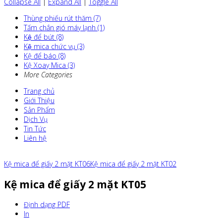
Collapse All
|
Expand All
|
Toggle All
Thùng phiếu rút thăm (7)
Tấm chắn gió máy lạnh (1)
Kệ để bút (8)
Kệ mica chức vụ (3)
Kệ để báo (8)
Kệ Xoay Mica (3)
More Categories
Trang chủ
Giới Thiệu
Sản Phẩm
Dịch Vụ
Tin Tức
Liên hệ
Kệ mica để giấy 2 mặt KT06
Kệ mica để giấy 2 mặt KT02
Kệ mica để giấy 2 mặt KT05
Định dạng PDF
In