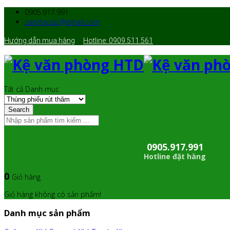
0905.917.991
sangtaoqc@gmail.com
Hướng dẫn mua hàng
Hotline: 0909.511.561
Tất cả Danh mục
Search
0905.917.991
Hotline đặt hàng
0
Giỏ hàng
Giỏ hàng không có sản phẩm!
Danh mục sản phẩm